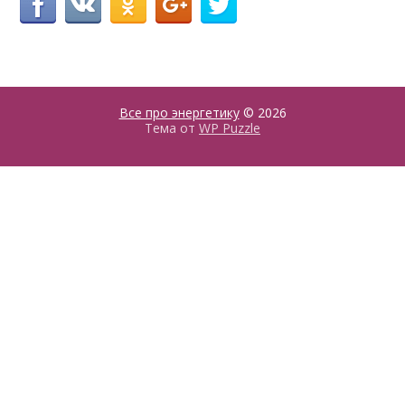
Все про энергетику
© 2026
Тема от
WP Puzzle