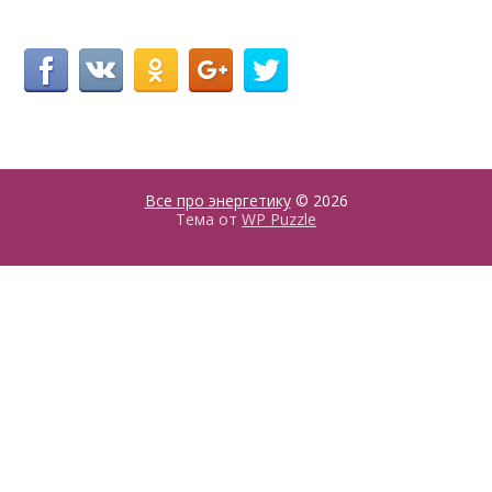
Все про энергетику
© 2026
Тема от
WP Puzzle