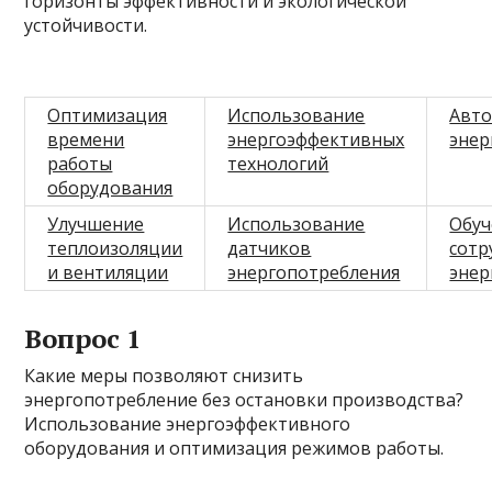
горизонты эффективности и экологической
устойчивости.
Оптимизация
Использование
Авто
времени
энергоэффективных
эне
работы
технологий
оборудования
Улучшение
Использование
Обуч
теплоизоляции
датчиков
сотр
и вентиляции
энергопотребления
энер
Вопрос 1
Какие меры позволяют снизить
энергопотребление без остановки производства?
Использование энергоэффективного
оборудования и оптимизация режимов работы.