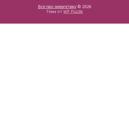
Все про энергетику
© 2026
Тема от
WP Puzzle