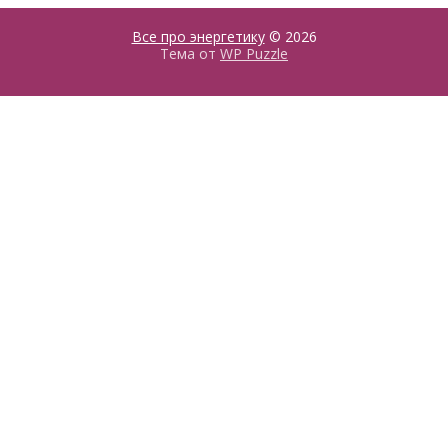
Все про энергетику
© 2026
Тема от
WP Puzzle