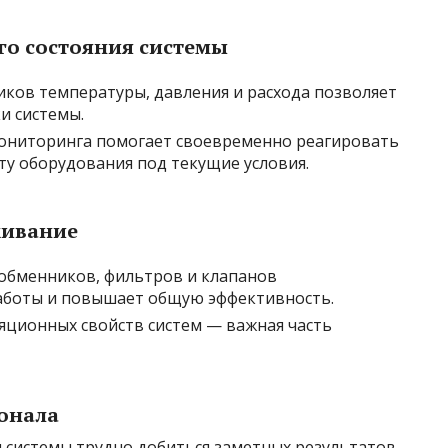
го состояния системы
иков температуры, давления и расхода позволяет
и системы.
мониторинга помогает своевременно реагировать
ту оборудования под текущие условия.
живание
обменников, фильтров и клапанов
аботы и повышает общую эффективность.
яционных свойств систем — важная часть
сонала
 системы трудно добиться заметных результатов.