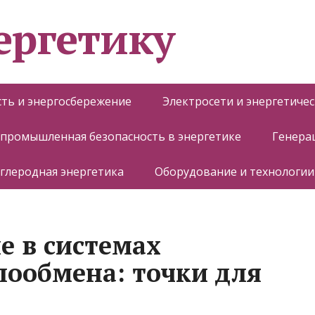
ергетику
ть и энергосбережение
Электросети и энергетиче
 промышленная безопасность в энергетике
Генера
глеродная энергетика
Оборудование и технологии
е в системах
лообмена: точки для