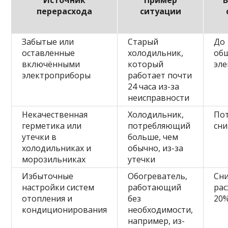
Источник
Пример
перерасхода
ситуации
Забытые или
Старый
До 
оставленные
холодильник,
общ
включёнными
который
эле
электроприборы
работает почти
24 часа из-за
неисправности
Некачественная
Холодильник,
По
герметика или
потребляющий
сни
утечки в
больше, чем
холодильниках и
обычно, из-за
морозильниках
утечки
Избыточные
Обогреватель,
Сн
настройки систем
работающий
рас
отопления и
без
20
кондиционирования
необходимости,
например, из-