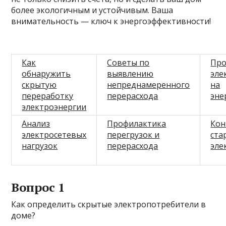
более экологичным и устойчивым. Ваша
внимательность — ключ к энергоэффективности!
Как
Советы по
Про
обнаружить
выявлению
эле
скрытую
непреднамеренного
на
переработку
перерасхода
эне
электроэнергии
Анализ
Профилактика
Кон
электросетевых
перегрузок и
ста
нагрузок
перерасхода
эле
Вопрос 1
Как определить скрытые электропотребители в
доме?