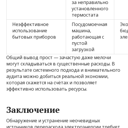
за неправильно
установленного
термостата
Неэффективное
Посудомоечная
Эк
использование
машина,
бю
бытовых приборов
работающая с
эл
пустой
загрузкой
Общий вывод прост — зачастую даже мелочи
могут складываться в существенные расходы. В
результате системного подхода и внимательного
аудита можно добиться реальной экономии,
которая скажется на счётах и позволяет
эффективно использовать ресурсы.
Заключение
Обнаружение и устранение неочевидных
источников перерасхода электроэнергии требует