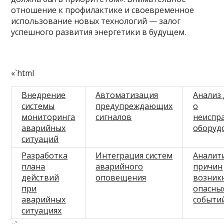
отношение к профилактике и своевременное
использование новых технологий — залог
успешного развития энергетики в будущем.
«`html
Внедрение
Автоматизация
Анализ
системы
предупреждающих
о
мониторинга
сигналов
неиспр
аварийных
оборуд
ситуаций
Разработка
Интеграция систем
Аналит
плана
аварийного
причин
действий
оповещения
возник
при
опасны
аварийных
событи
ситуациях