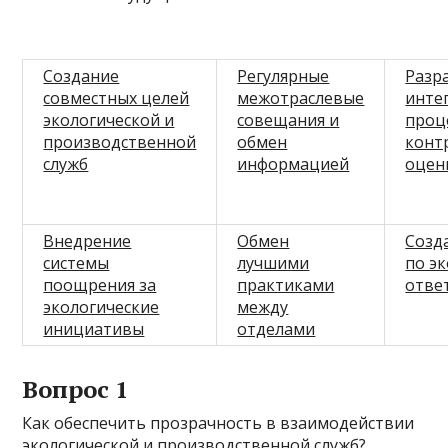
Создание
Регулярные
Разр
совместных целей
межотраслевые
инте
экологической и
совещания и
проц
производственной
обмен
конт
служб
информацией
оцен
Внедрение
Обмен
Созд
системы
лучшими
по э
поощрения за
практиками
отве
экологические
между
инициативы
отделами
Вопрос 1
Как обеспечить прозрачность в взаимодействии
экологической и производственной служб?