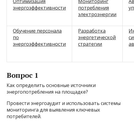
Оптимизация
Мониторинг
А
энергоэффективности
потребления
у
электроэнергии
Обучение персонала
Разработка
И
по
энергетической
с
энергоэффективности
стратегии
а
Вопрос 1
Как определить основные источники
энергопотребления на площадке?
Провести энергоаудит и использовать системы
мониторинга для выявления ключевых
потребителей.