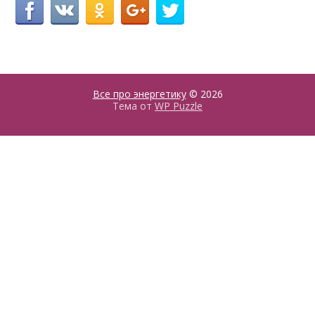
Все про энергетику
© 2026
Тема от
WP Puzzle