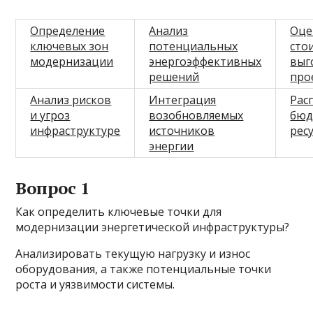
Определение
Анализ
Оце
ключевых зон
потенциальных
сто
модернизации
энергоэффективных
выг
решений
про
Анализ рисков
Интеграция
Рас
и угроз
возобновляемых
бюд
инфраструктуре
источников
рес
энергии
Вопрос 1
Как определить ключевые точки для
модернизации энергетической инфраструктуры?
Анализировать текущую нагрузку и износ
оборудования, а также потенциальные точки
роста и уязвимости системы.