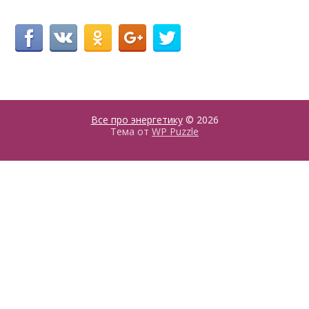
Все про энергетику
© 2026
Тема от
WP Puzzle