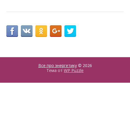
Все про энергетику
© 2026
Тема от
WP Puzzle