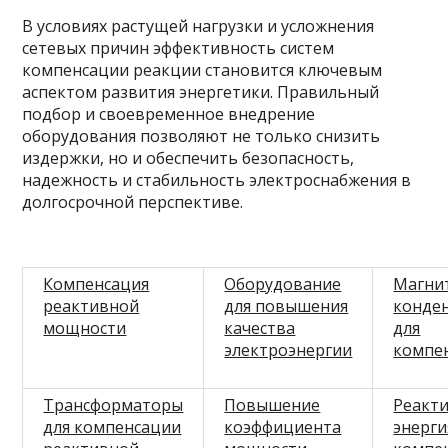
В условиях растущей нагрузки и усложнения
сетевых причин эффективность систем
компенсации реакции становится ключевым
аспектом развития энергетики. Правильный
подбор и своевременное внедрение
оборудования позволяют не только снизить
издержки, но и обеспечить безопасность,
надежность и стабильность электроснабжения в
долгосрочной перспективе.
Компенсация
Оборудование
Магни
реактивной
для повышения
конде
мощности
качества
для
электроэнергии
компе
Трансформаторы
Повышение
Реакт
для компенсации
коэффициента
энерги