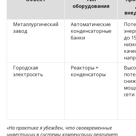
оборудования
вне
Металлургический
Автоматические
Поте
завод
конденсаторные
энер
банки
до 1
низк
каче
напр
Городская
Реакторы +
Высо
электросеть
конденсаторы
поте
сниж
мощ
сети
«На практике я убежден, что своевременные
инвестиции в системы компенсации реагирует