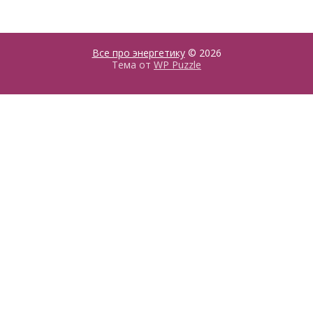
Все про энергетику
© 2026
Тема от
WP Puzzle