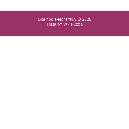
Все про энергетику
© 2026
Тема от
WP Puzzle