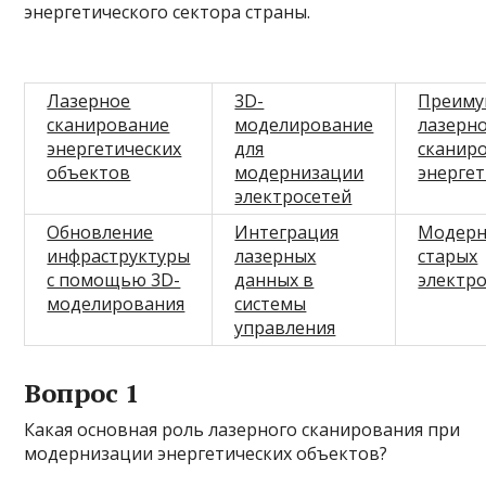
энергетического сектора страны.
Лазерное
3D-
Преиму
сканирование
моделирование
лазерн
энергетических
для
сканир
объектов
модернизации
энерге
электросетей
Обновление
Интеграция
Модерн
инфраструктуры
лазерных
старых
с помощью 3D-
данных в
электр
моделирования
системы
управления
Вопрос 1
Какая основная роль лазерного сканирования при
модернизации энергетических объектов?