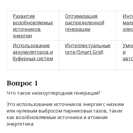
Развитие
Оптимизация
Инт
возобновляемых
распределенной
мал
источников
генерации
эле
энергии
Использование
Интеллектуальные
Умн
аккумуляторов и
сети (Smart Grid)
и
буферных систем
авт
Вопрос 1
Что такое низкоуглеродная генерация?
Это использование источников энергии с низким
или нулевым выбросом парниковых газов, таких
как возобновляемые источники и атомная
энергетика.