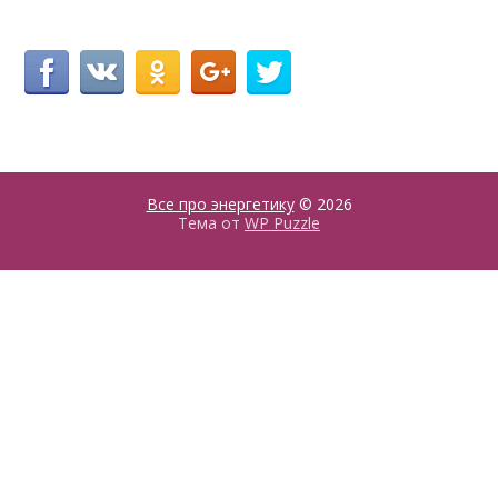
Все про энергетику
© 2026
Тема от
WP Puzzle