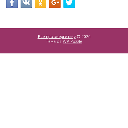
Все про энергетику
© 2026
Тема от
WP Puzzle