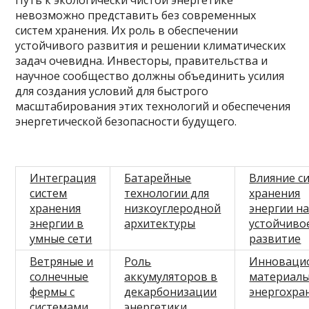
Путь к экологически чистой энергетике
невозможно представить без современных
систем хранения. Их роль в обеспечении
устойчивого развития и решении климатических
задач очевидна. Инвесторы, правительства и
научное сообщество должны объединить усилия
для создания условий для быстрого
масштабирования этих технологий и обеспечения
энергетической безопасности будущего.
Интеграция
Батарейные
Влияние с
систем
технологии для
хранения
хранения
низкоуглеродной
энергии н
энергии в
архитектуры
устойчиво
умные сети
развитие
Ветряные и
Роль
Инноваци
солнечные
аккумуляторов в
материалы
фермы с
декарбонизации
энергохр
системами
энергетики