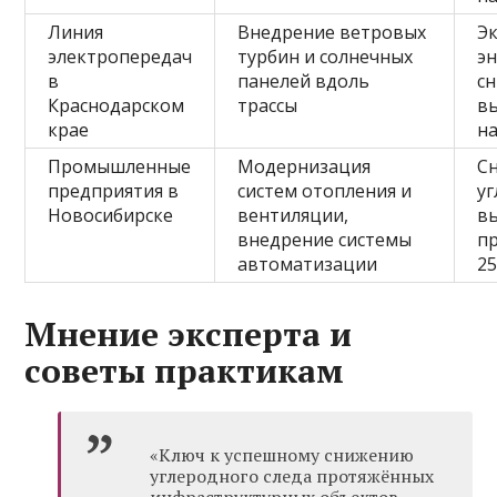
Линия
Внедрение ветровых
Э
электропередач
турбин и солнечных
эн
в
панелей вдоль
с
Краснодарском
трассы
в
крае
н
Промышленные
Модернизация
С
предприятия в
систем отопления и
у
Новосибирске
вентиляции,
в
внедрение системы
п
автоматизации
2
Мнение эксперта и
советы практикам
«Ключ к успешному снижению
углеродного следа протяжённых