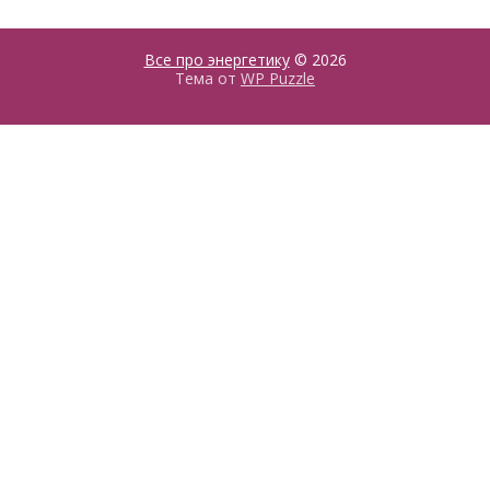
Все про энергетику
© 2026
Тема от
WP Puzzle