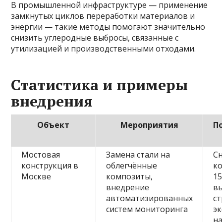
В промышленной инфраструктуре — применение
замкнутых циклов переработки материалов и
энергии — такие методы помогают значительно
снизить углеродные выбросы, связанные с
утилизацией и производственными отходами.
Статистика и примеры
внедрения
Объект
Мероприятия
П
Мостовая
Замена стали на
С
конструкция в
облегчённые
к
Москве
композиты,
1
внедрение
в
автоматизированных
с
систем мониторинга
э
н