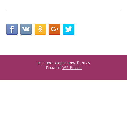
Все про энергетику
© 2026
Тема от
WP Puzzle