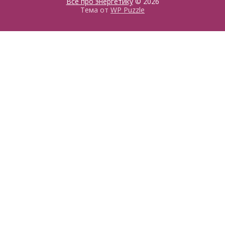
Все про энергетику
© 2026
Тема от
WP Puzzle