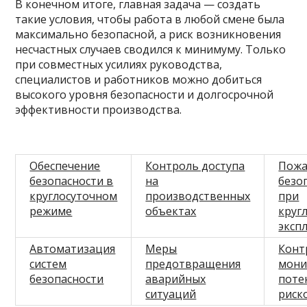
В конечном итоге, главная задача — создать
такие условия, чтобы работа в любой смене была
максимально безопасной, а риск возникновения
несчастных случаев сводился к минимуму. Только
при совместных усилиях руководства,
специалистов и работников можно добиться
высокого уровня безопасности и долгосрочной
эффективности производства.
Обеспечение
Контроль доступа
Пожа
безопасности в
на
безо
круглосуточном
производственных
при
режиме
объектах
круг
эксп
Автоматизация
Меры
Конт
систем
предотвращения
мони
безопасности
аварийных
поте
ситуаций
риск