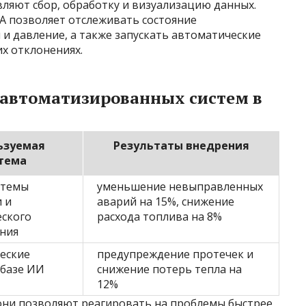
вляют сбор, обработку и визуализацию данных.
A позволяет отслеживать состояние
и давление, а также запускать автоматические
х отклонениях.
автоматизированных систем в
ьзуемая
Результаты внедрения
тема
стемы
уменьшение невыправленных
 и
аварий на 15%, снижение
ского
расхода топлива на 8%
ния
еские
предупреждение протечек и
 базе ИИ
снижение потерь тепла на
12%
 они позволяют реагировать на проблемы быстрее