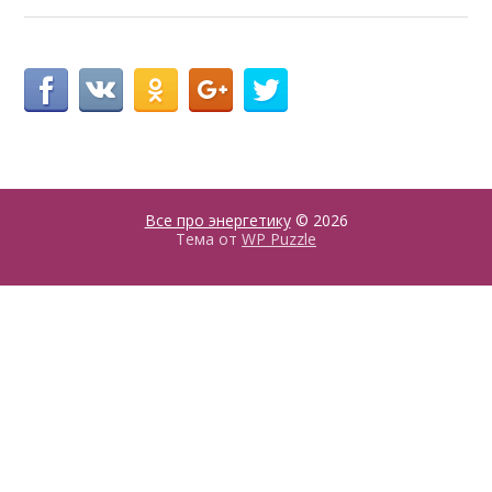
Все про энергетику
© 2026
Тема от
WP Puzzle