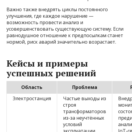
Важно также внедрять циклы постоянного
улучшения, где каждое нарушение —
возможность провести анализ и
усовершенствовать существующую систему. Если
равнодушное отношение к предпосылкам станет
нормой, риск аварий значительно возрастает.
Кейсы и примеры
успешных решений
Область
Проблема
Электростанция
Частые выходы из
Внедр
строя
мони
трансформаторов
состо
из-за неучтённых
пред
условий
анали
эксплуатации
IoT-с