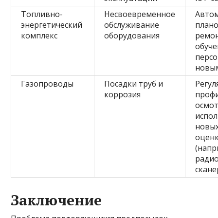
Топливно-
Несвоевременное
Авто
энергетический
обслуживание
план
комплекс
оборудования
ремо
обуче
персо
новы
Газопроводы
Посадки труб и
Регул
коррозия
проф
осмо
испо
новы
оценк
(напр
ради
скане
Заключение