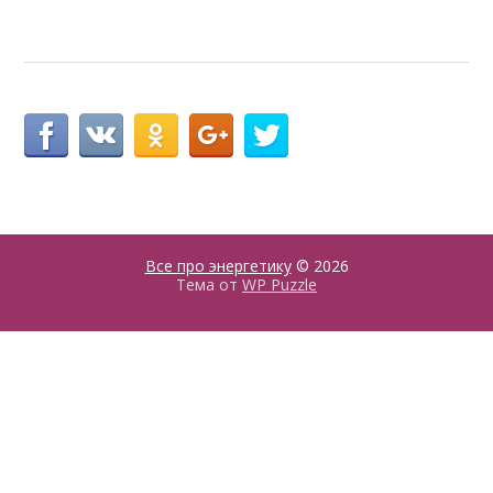
Все про энергетику
© 2026
Тема от
WP Puzzle