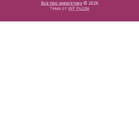
Все про энергетику
© 2026
Тема от
WP Puzzle