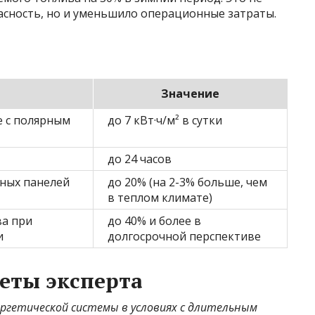
асность, но и уменьшило операционные затраты.
Значение
е с полярным
до 7 кВт·ч/м² в сутки
до 24 часов
ных панелей
до 20% (на 2-3% больше, чем
в теплом климате)
ва при
до 40% и более в
и
долгосрочной перспективе
еты эксперта
ергетической системы в условиях с длительным