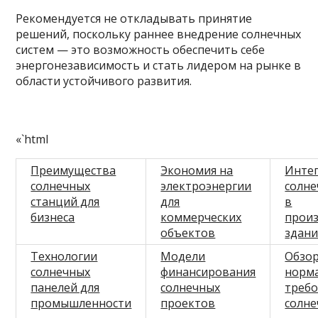
Рекомендуется не откладывать принятие
решений, поскольку раннее внедрение солнечных
систем — это возможность обеспечить себе
энергонезависимость и стать лидером на рынке в
области устойчивого развития.
«`html
Преимущества
Экономия на
Инте
солнечных
электроэнергии
солне
станций для
для
в
бизнеса
коммерческих
прои
объектов
здани
Технологии
Модели
Обзо
солнечных
финансирования
норм
панелей для
солнечных
требо
промышленности
проектов
солне