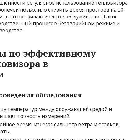
шленности регулярное использование тепловизора
опечей позволило снизить время простоев на 20-
монт и профилактическое обслуживание. Такие
одственный процесс в безаварийном режиме и
зводства.
ты по эффективному
овизора в
и
роведения обследования
цу температур между окружающей средой и
ышает точность измерений.
йное время, избегая сильного ветра и осадков,
аты.
ых ракурсов, чтобы исключить пропуск участков с