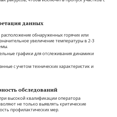
претация данных
 расположение обнаруженных горячих или
езначительное увеличение температуры в 2-3
емы.
ельные графики для отслеживания динамики
нные с учетом технических характеристик и
рность обследований
при высокой квалификации оператора
зволяют не только выявлять критические
ость профилактических мер.