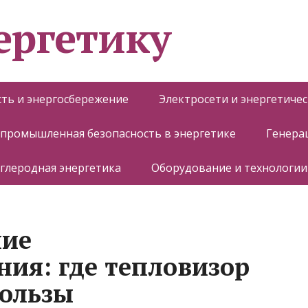
ергетику
ть и энергосбережение
Электросети и энергетиче
 промышленная безопасность в энергетике
Генера
глеродная энергетика
Оборудование и технологии
ние
ния: где тепловизор
пользы