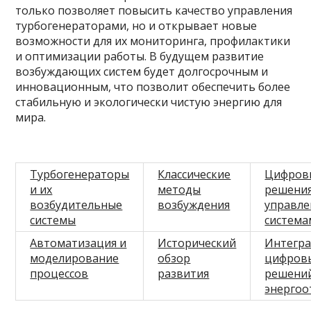
только позволяет повысить качество управления
турбогенераторами, но и открывает новые
возможности для их мониторинга, профилактики
и оптимизации работы. В будущем развитие
возбуждающих систем будет долгосрочным и
инновационным, что позволит обеспечить более
стабильную и экологически чистую энергию для
мира.
Турбогенераторы
Классические
Цифров
и их
методы
решения
возбудительные
возбуждения
управле
системы
система
Автоматизация и
Исторический
Интегр
моделирование
обзор
цифров
процессов
развития
решени
энергоо