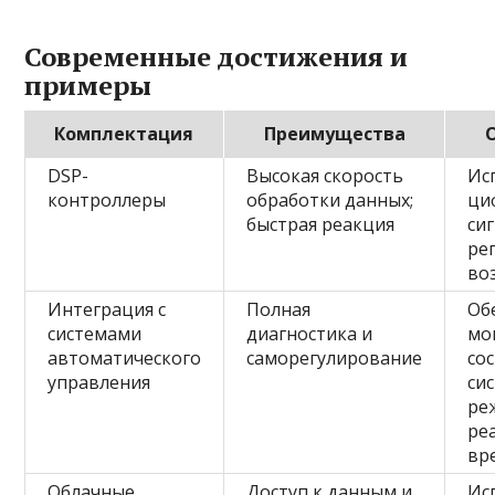
Современные достижения и
примеры
Комплектация
Преимущества
DSP-
Высокая скорость
Ис
контроллеры
обработки данных;
ци
быстрая реакция
си
ре
во
Интеграция с
Полная
Об
системами
диагностика и
мо
автоматического
саморегулирование
со
управления
си
ре
ре
вр
Облачные
Доступ к данным и
Ис