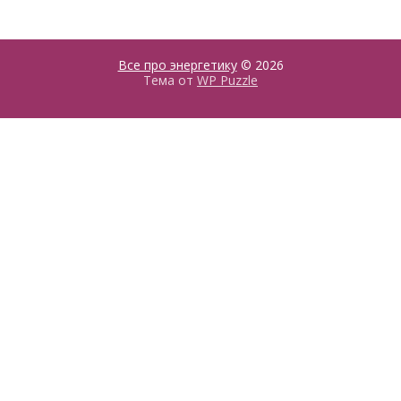
Все про энергетику
© 2026
Тема от
WP Puzzle