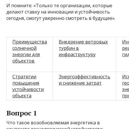
И помните: «Только те организации, которые
делают ставку на инновации и устойчивость
сегодня, смогут уверенно смотреть в будущее».
Преимущества
Внедрение ветровых
Ин
солнечной
турбин в
ре
энергии для
инфраструктуру
ги
объектов
Стратегии
Энергоэффективность
Ис
повышения
и снижение затрат
ге
устойчивости
эн
объекта
пр
Вопрос 1
Что такое возобновляемая энергетика в