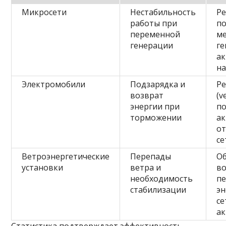
Микросети
Нестабильность
Ре
работы при
по
переменной
м
генерации
ге
ак
на
Электромобили
Подзарядка и
Ре
возврат
(v
энергии при
по
торможении
а
от
се
Ветроэнергетические
Перепады
О
установки
ветра и
в
необходимость
пе
стабилизации
эн
се
а