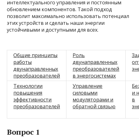
интеллектуального управления и постоянным
обновлением компонентов. Такой подход
позволит максимально использовать потенциал
этих устройств и сделать наши энергии
устойчивыми и доступными для всех.
Общие принципы
Роль
За
работы
двунаправленных
оп
двунаправленных
преобразователей
эн
преобразователей
в энергосистемах
Технологии
Управление
Бе
повышения
силовыми
и 
эффективности
модуляторами и
в
преобразователей
обратной связью
эн
Вопрос 1