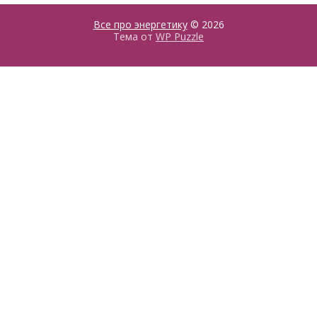
Все про энергетику
© 2026
Тема от
WP Puzzle