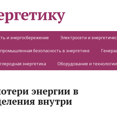
ергетику
ть и энергосбережение
Электросети и энергетиче
 промышленная безопасность в энергетике
Генера
глеродная энергетика
Оборудование и технологии
отери энергии в
деления внутри