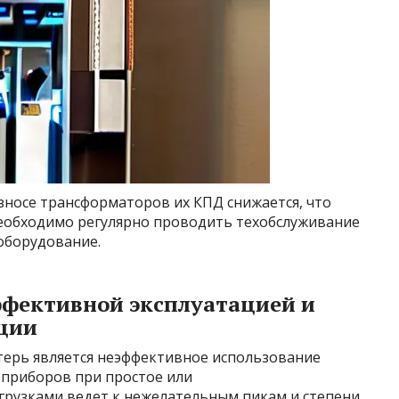
зносе трансформаторов их КПД снижается, что
Необходимо регулярно проводить техобслуживание
оборудование.
ффективной эксплуатацией и
ции
ерь является неэффективное использование
оприборов при простое или
рузками ведет к нежелательным пикам и степени