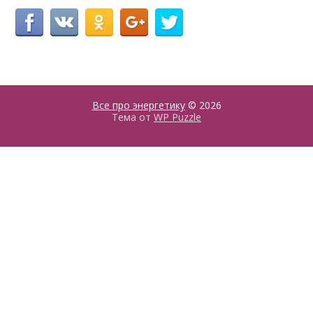
Все про энергетику
© 2026
Тема от
WP Puzzle