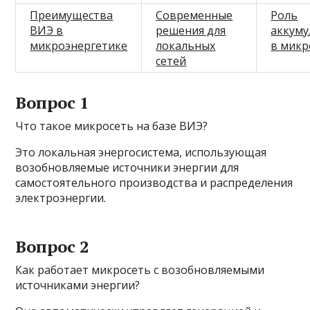
Преимущества
Современные
Роль
ВИЭ в
решения для
аккуму
микроэнергетике
локальных
в микр
сетей
Вопрос 1
Что такое микросеть на базе ВИЭ?
Это локальная энергосистема, использующая
возобновляемые источники энергии для
самостоятельного производства и распределения
электроэнергии.
Вопрос 2
Как работает микросеть с возобновляемыми
источниками энергии?