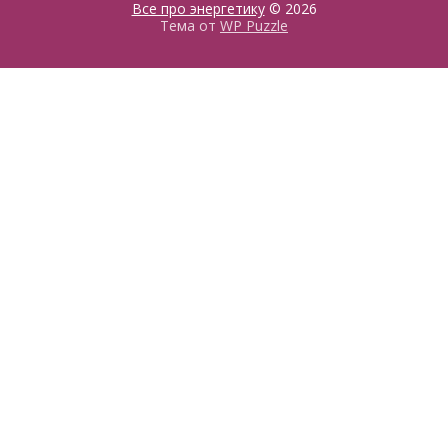
Все про энергетику
© 2026
Тема от
WP Puzzle