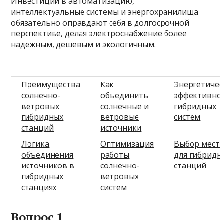
Инвестиции в автоматизацию,
интеллектуальные системы и энергохранилища
обязательно оправдают себя в долгосрочной
перспективе, делая электроснабжение более
надежным, дешевым и экологичным.
Преимущества
Как
Энергетиче
солнечно-
объединить
эффективн
ветровых
солнечные и
гибридных
гибридных
ветровые
систем
станций
источники
Логика
Оптимизация
Выбор мест
объединения
работы
для гибрид
источников в
солнечно-
станций
гибридных
ветровых
станциях
систем
Вопрос 1