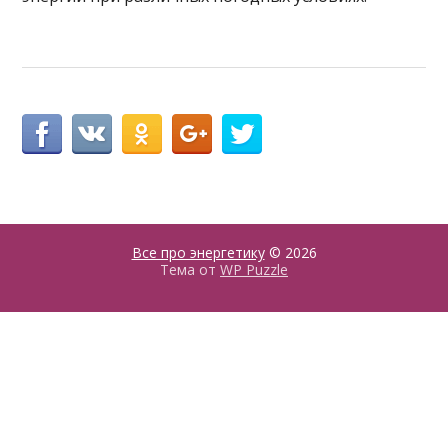
Все про энергетику
© 2026
Тема от
WP Puzzle